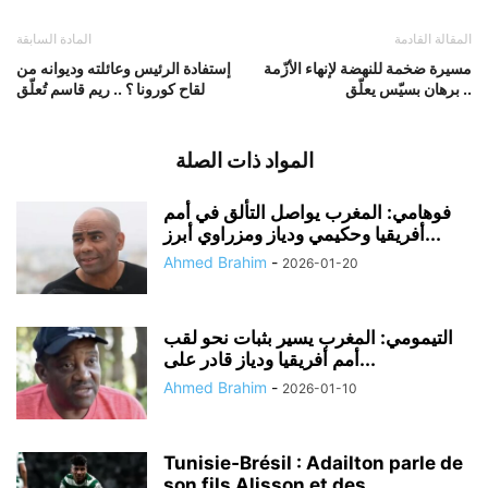
المقالة القادمة
المادة السابقة
مسيرة ضخمة للنهضة لإنهاء الأزّمة
إستفادة الرئيس وعائلته وديوانه من
.. برهان بسيّس يعلّق
لقاح كورونا ؟ .. ريم قاسم تُعلّق
المواد ذات الصلة
فوهامي: المغرب يواصل التألق في أمم
أفريقيا وحكيمي ودياز ومزراوي أبرز...
Ahmed Brahim
-
2026-01-20
التيمومي: المغرب يسير بثبات نحو لقب
أمم أفريقيا ودياز قادر على...
Ahmed Brahim
-
2026-01-10
Tunisie‑Brésil : Adailton parle de
son fils Alisson et des