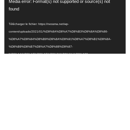
Lecteur
Media error: Format(s) not supported or source(s) not
vidéo
found
Télécharger le fichier: https://nessma.net/wp-
content/uploads/2021/01/%D9%8A%D8%A7%D8%B3%D9%8A%D9%86-
%D8%A7%D9%84%D8%B9%D9%8A%D9%91%D8%A7%D8%B1%D9%8A-
%D8%B9%D8%B7%D8%A7%D9%88%D9%87-
%D8%AA%D8%AF%D8%AE%D9%91%D9%84-%D8%A83-
%D8%AF%D9%82%D8%A7%D9%8A%D9%82-
%D9%84%D9%85%D9%86%D8%A7%D9%82%D8%B4%D8%A9-
%D9%88%D8%B6%D8%B9-
%D8%A7%D9%84%D8%B4%D8%A8%D8%A7%D8%A8-
%D8%A7%D9%84%D8%BA%D8%A7%D8%B6%D8%A8-%D8%A7%D8%B4-
%D9%8A%D8%AD%D8%A8-
%D8%AD%D9%84%D9%84%D9%91%D9%87%D9%85-
%D8%BA%D9%86%D9%8A%D8%A9-%D9%8A%D8%A7-
%D8%AD%D9%8A%D8%A7%D8%AA%D9%86%D8%A7-.mp4?_=1