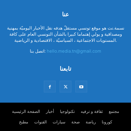
عنا
نسمة.نت هو موقع تونسي مستقلّ هدفه نقل الأخبار اليوميّة بمهنية
ومصداقية و يولي إهتماما كبيرا بالشأن التونسي العام على كافة
المستويات الاجتماعية ، السياسيّة ، الاقتصادية و الرياضية.
hello.media.tn@gmail.com
اتصل بنا:
تابعنا
مجتمع
ثقافة و ترفيه
تكنولوجيا
أخبار
الصفحة الرئيسية
كورونا
رياضة
صحة
سيارات
القنوات
مطبخ