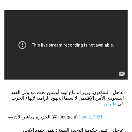
عاجل | البنتاغون: وزير الدفاع لويد أوستن بحث مع ولي العهد
السعودي الأمن الإقليمي لا سيما الجهود الرامية لإنهاء الحرب
في
#اليمن
June 2, 2021
— الجزيرة مباشر الآن (@ajmurgent)
عاجل | رئيس حكومة الوحدة الليبية : نثمن جهود الاتحاد