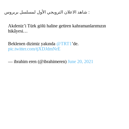
شاهد الاعلان الترويجي الأول لمسلسل بربروس :
Akdeniz’i Türk gölü haline getiren kahramanlarımızın
hikâyesi…
Beklenen dizimiz yakında
@TRT1
’de.
pic.twitter.com/tjXDJdmNrE
— ibrahim eren (@ibrahimeren)
June 20, 2021