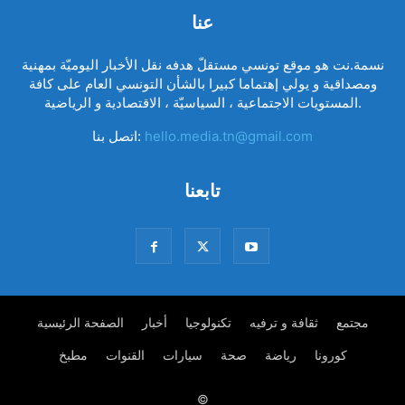
عنا
نسمة.نت هو موقع تونسي مستقلّ هدفه نقل الأخبار اليوميّة بمهنية
ومصداقية و يولي إهتماما كبيرا بالشأن التونسي العام على كافة
المستويات الاجتماعية ، السياسيّة ، الاقتصادية و الرياضية.
hello.media.tn@gmail.com
اتصل بنا:
تابعنا
مجتمع
ثقافة و ترفيه
تكنولوجيا
أخبار
الصفحة الرئيسية
كورونا
رياضة
صحة
سيارات
القنوات
مطبخ
©