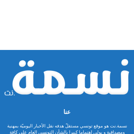
عنا
نسمة.نت هو موقع تونسي مستقلّ هدفه نقل الأخبار اليوميّة بمهنية
ومصداقية و يولي إهتماما كبيرا بالشأن التونسي العام على كافة