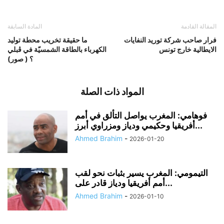
المقالة القادمة
المادة السابقة
فرار صاحب شركة توريد النفايات
ما حقيقة تخريب محطة توليد
الايطالية خارج تونس
الكهرباء بالطاقة الشمسيّة في ڤبلي
؟ ( صور)
المواد ذات الصلة
فوهامي: المغرب يواصل التألق في أمم
أفريقيا وحكيمي ودياز ومزراوي أبرز...
Ahmed Brahim
-
2026-01-20
التيمومي: المغرب يسير بثبات نحو لقب
أمم أفريقيا ودياز قادر على...
Ahmed Brahim
-
2026-01-10