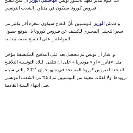
أكدّ اليوم مدير معهد باستور تونس
الهاشمي الوزير
ان ثمن تلقيح
فيروس كورونا سيكون في متناول الشعب التونسي .
و طمئن
الوزير
التونسيين بأنّ اللقاح سيكون سعره أقل بكثير من
سعر التحليل المخبري للكشف عن فيروس كورونا بل يتوقع حصول
المواطنين على التلقيح بصفة مجانية.
و اشار ان تونس لم تتحصل بعد على التلاقيح المكتشفة مؤخرا
مثل »فايزر » أو « موديرنا » على ان تتلقى البلاد التونسية التلاقيح
الناجعة لفيروس كورونا المستجد في شهر جوان 2021 والتي سيتم
تزويدها اولا لفئات معينة من التونسيين ثم 50% من الشعب التونسي
قبل انتهاء السنة القادمة.