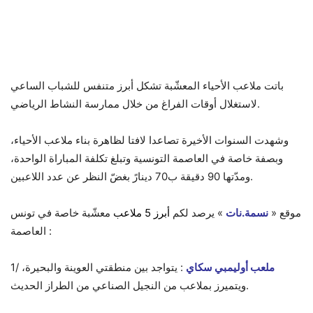
باتت ملاعب الأحياء المعشّبة تشكل أبرز متنفس للشباب الساعي
لاستغلال أوقات الفراغ من خلال ممارسة النشاط الرياضي.
وشهدت السنوات الأخيرة تصاعدا لافتا لظاهرة بناء ملاعب الأحياء،
وبصفة خاصة في العاصمة التونسية وتبلغ تكلفة المباراة الواحدة،
ومدّتها 90 دقيقة ب70 دينارً بغضّ النظر عن عدد اللاعبين.
موقع «
نسمة.نات
» يرصد لكم
أبرز 5 ملاعب
معشّبة خاصة في تونس
العاصمة :
ملعب أوليمبي سكاي
: يتواجد بين منطقتي العوينة والبحيرة،
1/
ويتميرز بملاعب من النجيل الصناعي من الطراز الحديث.