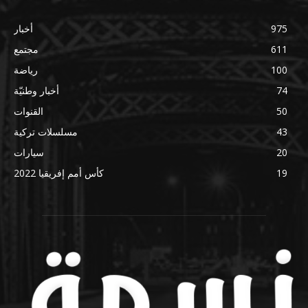
975
أخبار
611
مجتمع
100
رياضة
74
أخبار وطنيّة
50
القنوات
43
مسلسلات تركية
20
سيارات
19
كأس أمم إفريقيا 2022