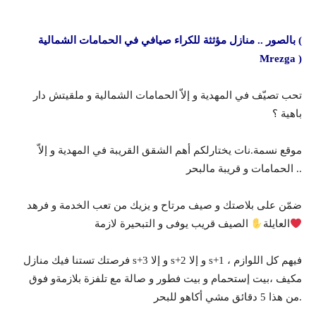
بالصور .. منازل مؤثثة للكراء صيافي في الحمامات الشمالية (
Mrezga )
تحب تصيّف في المهدية و إلاّ الحمامات الشمالية و ملقيتش دار
باهية ؟
موقع نسمة.نات يختارلكم أهم الشقق القريبة في المهدية و إلاّ
الحمامات و قريبة مالبحر ..
ضمّن على بلاصتك و صيف مرتاح و يزيك من تعب الخدمة و فرهد
العايلة
الصيف قريب يوفى و التبحيرة لازمة
فرصتك تستنا فيك منازل s+3 و إلا s+2 و إلا s+1 فيهم كل اللوازم ،
مكيف ،بيت إستحمام و بيت فطور و صالة مع تلفزة بلازمةو فوق
من هذا 5 دقائق مشي أكاهو للبحر.