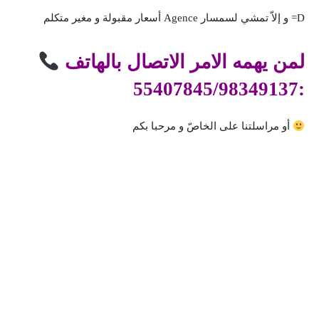
أسعار مقبولة و مغير متكلم Agence و إلاّ تمشي لسمسار =D
لمن يهمه الامر الاتصال بالهاتف
:55407845/98349137
أو مراسلتنا على الخاصّ و مرحبا بكم