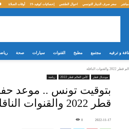
مباشر
سعر صرف الدينار التونسي
احوال الطقس
إحصائيات كوفيد-19
أوقات الصلاة
افة و ترفيه
مجتمع
مطبخ
القنوات
سيارات
صحة
رياض
مونديال قطر
كأس العالم قطر 2022
رياضة
بتوقيت تونس .. موعد حفل
قطر 2022 والقنوات الناقلة له
0
2022-11-17