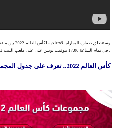
وستنطلق صفارة المباراة الافتتاحية لكأس العالم 2022 بين منتخبي قطر والإكوادوري في نفس اليوم
في تمام الساعة 17:00 بتوقيت تونس على على ملعب البيت في مدينة الخور (يتسع لـ60،000 متفرج ) .
كأس العالم 2022.. تعرف على جدول المجموعات