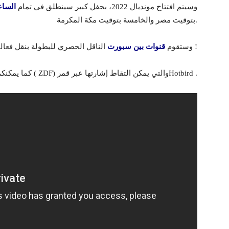
وسيتم افتتاح مونديال 2022، بحفل كبير سينطلق في تمام
الساع
بتوقيت مصر والخامسة بتوقيت مكة المكرمة.
الناقل الحصري للبطولة بنقل فعاليات حفل إفتتاح كأس العالم 2022 مجانا !
وستقوم
قنوات بين سبورت
كما يمكنكم أيضا مشاهدته من خلال القناة الألمانية ( ZDF) والتي يمكن التقاط إشارتها عبر قمرHotbird .