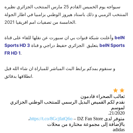
سيواجه يوم الخميس القادم 25 مارس المنتخب الجزائري نظيره
المنتخب الزمبي و ذلك باستاد هيروز الوطني بزامبيا في اطار الجولة
الخامسة من تصفيات امم افريقيا 2021.
beIN
وأعلنت شبكة قنوات بي ان سبورت عن نقلها للقاء على قناة
beIN Sports
بتعليق الجزائري حفيظ دراجي و قناة
Sports HD 3
FR HD 1
.
و سنقوم بمدكم برابط البث المباشر للمباراة ان شاء الله قبل
انطلاقها بدقائق.
ثعالب الصحراء قادمون
نقدم لكم القميص البديل الرسمي للمنتخب الوطني الجزائري
لموسم
21/2020.
متوفر لدى
– DZ Fan Store،
https://t.co/8GcjfatQ6o
بالإضافة إلى مجموعة مختارة من محلات
adidas