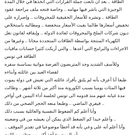
الطاقة .. بعد أن تابعت جملة القرارات التي اتخذها في خلال المدة
الوجيزة التي باشر فيها مهامه .. وخاصة فتحه ملف مراجعة عقود
الطاقة .. ونشره للأسعار الحقيقية للمحروقات .. وإصراره على
تخفيض أسعارها طالما بقيت الأسعار منخفضة .. ومطالبه باستخلاص
ديون شركات الملح والمحروقات لفائدة الدولة .. وإيقافه لقانون نقل
الكهرباء المنتجة بواسطة الطاقات المتجددة مجانا .. وغيرها من
الاجراءات والبرامج التي أعدها .. والتي أربكت كثيرا حسابات مافيات
الطاقة في تونس
وللأسف الشديد وجد المتربصون الفرصة مواتية بمناسبة سفره
لقضاء العيد بين عائلته وأبناءه
طبعا أنا أعرف بأنه لم يلتق بأفراد عائلته التي تعيش في دولة يموت
فيها المئات يوميا بسبب الكورونة منذ أكثر من ثلاثة أشهر .. وطالت
مدة غيابه عنهم منذ قدومه الى تونس لجلسة أداء اليمين في أواخر
فيفري الماضي .. وطبعا منعه الحجر الصحي من ذلك ..
وأنا أعلم كم الضغوط النفسية والعائلية بسبب ذلك
وأعلم جيدا كم الضغط الذي يمكن أن يعيشه من في وضعيته ..
وأنا أعلم أنه على وعي بأنه قد أخطأ موضوعيا في تقدير الموقف ..
وأن الموضوع أخذ أكثر من حظه من اللوم