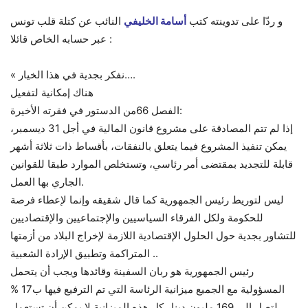
و ردّا على تدوينته كتب
أسامة الخليفي
النائب عن كتلة قلب تونس
عبر حسابه الخاص قائلا :
« نفكر بجدية في هذا الخيار….
هناك إمكانية لتفعيل
الفصل 66من الدستور في فقرته الأخيرة:
إذا لم تتم المصادقة على مشروع قانون المالية في أجل 31 ديسمبر،
يمكن تنفيذ المشروع فيما يتعلق بالنفقات، بأقساط ذات ثلاثة أشهر
قابلة للتجديد بمقتضى أمر رئاسي، وتستخلص الموارد طبقا للقوانين
الجاري بها العمل.
ليس لتوريط رئيس الجمهورية كما قال شقيقه وإنما لإعطاء فرصة
للحكومة ولكل الفرقاء السياسيين والإجتماعيين والإقتصاديين
للتشاور بجدية حول الحلول الإقتصادية اللازمة لإخراج البلاد من أزمتها
المتراكمة وتطبيق الإرادة الشعبية ..
رئيس الجمهورية هو ربان السفينة وقائدها ويجب أن يتحمل
المسؤولية مع الجميع ميزانية الرئاسة التي تم الترفيع فيها ب17 %
لتصل إلى 169 مليون دينار كل هذه الميزانية لا يمكن أن تستعمل