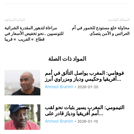
المقالة القادمة
المادة السابقة
محاولة خلع مستودع للخمور في أم
مراعاة لتدهور المقدرة الشرائية
العرائس و الأمن يتصدّى
للتونسيين ..نحو تخفيض الأسعار في
قطاع » الفريب » قريبا
المواد ذات الصلة
فوهامي: المغرب يواصل التألق في أمم
أفريقيا وحكيمي ودياز ومزراوي أبرز...
Ahmed Brahim
-
2026-01-20
التيمومي: المغرب يسير بثبات نحو لقب
أمم أفريقيا ودياز قادر على...
Ahmed Brahim
-
2026-01-10