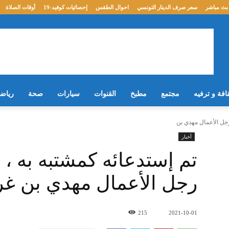
بث مباشر
سعر صرف الدينار التونسي
احوال الطقس
إحصائيات كوفيد-19
أوقات الصلاة
افة و ترفيه
مجتمع
مطبخ
القنوات
سيارات
صحة
رياض
أخبار
تم إستدعائه كمشتبه به ، 
رجل الأعمال مهدي بن غر
215
2021-10-01