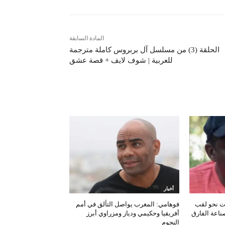
المادة السابقة
الحلقة (3) من مسلسل آل بربروس كاملة مترجمة
للعربية | شوف لايف + قصة عشق
أخبار
ات نحو لقب
فوهامي: المغرب يواصل التألق في أمم
صناعة الفارق
أفريقيا وحكيمي ودياز ومزراوي أبرز
النجوم