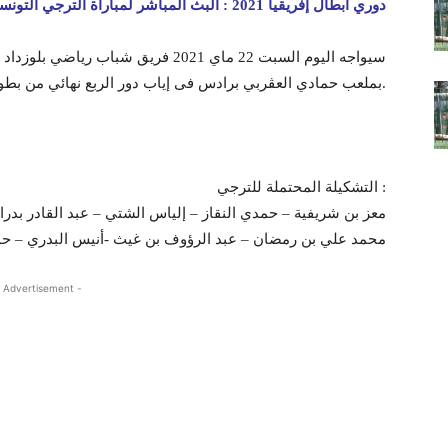
دوري أبطال إفريقيا 2021 : البث المباشر لمباراة الترجي التونسي وشباب بلوزداد
سيواجه اليوم السبت 22 ماي 2021 فريق ش
بملعب حمادي العڨربي برادس فى إياب دور الربع نهائي من بطولة دوري أبطال أفريقيا لهذا الموسم.
التشكيلة المحتملة للترجي :
معز بن شريفية – حمدي النقاز – إلياس الشتي – عبد القادر بدرا
محمد علي بن رمضان – عبد الرؤوف بن غيث -أنيس البدري – حمد
 Advertisement -