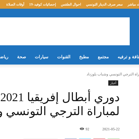
 مباشر
سعر صرف الدينار التونسي
احوال الطقس
إحصائيات كوفيد-19
أوقات الصلاة
افة و ترفيه
مجتمع
مطبخ
القنوات
سيارات
صحة
رياض
أخبار
د
لمباراة الترجي التونسي و
92
2021-05-22