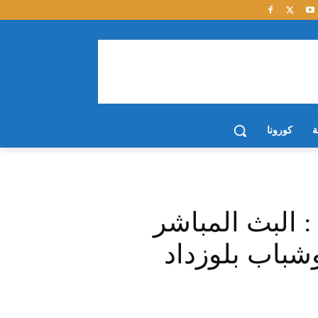
ة
كورونا
وري أبطال إفريقيا 2021 : البث المباشر
شباب بلوزداد