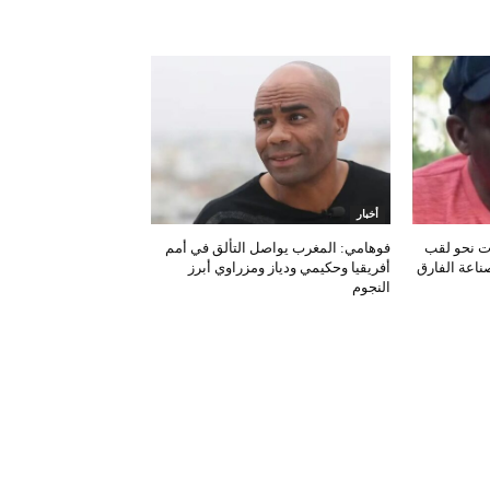
أخبار
ات نحو لقب
فوهامي: المغرب يواصل التألق في أمم
صناعة الفارق
أفريقيا وحكيمي ودياز ومزراوي أبرز
النجوم