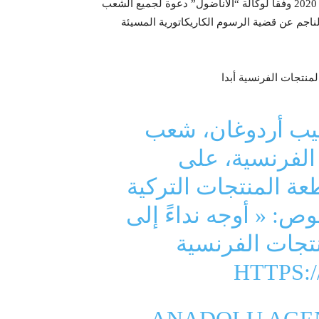
، اليوم الاثنين 26 أكتوبر 2020 وفقا لوكالة “الأناضول” دعوة لجميع الشعب
لناجم عن قضية الرسوم الكاريكاتورية المسيئة
يب أردوغان، شعب
 الفرنسية، على
ة المنتجات التركية
ص: « أوجه نداءً إلى
نتجات الفرنسية
HTTPS: