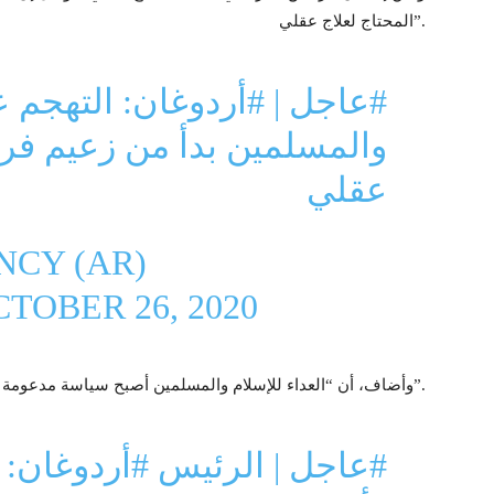
المحتاج لعلاج عقلي”.
#عاجل
|
#أردوغان
: التهجم 
والمسلمين بدأ من زعيم فرن
عقلي
CY (AR)
TOBER 26, 2020
وأضاف، أن “العداء للإسلام والمسلمين أصبح سياسة مدعومة على مستوى الرؤساء في بعض الدول الأوروبية”.
#عاجل
| الرئيس
#أردوغان
: 