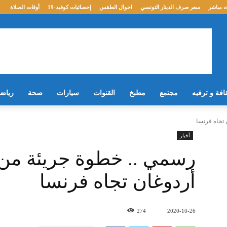
 مباشر
سعر صرف الدينار التونسي
احوال الطقس
إحصائيات كوفيد-19
أوقات الصلاة
افة و ترفيه
مجتمع
مطبخ
القنوات
سيارات
صحة
رياض
تجاه فرنسا
أخبار
رسمي .. خطوة جريئة م
أردوغان تجاه فرنسا
274
2020-10-26