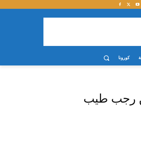
ة
كورونا
ن رجب طيب