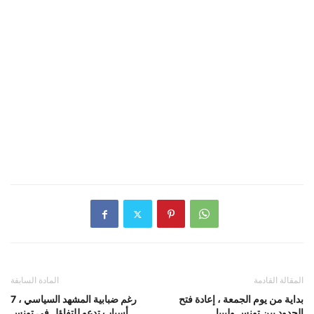
المقالة القادمة
المادة السابقة
بداية من يوم الجمعة ، إعادة فتح
رغم ضبابية المشهد السياسي ، 7
الحدود بين تونس وليبيا
أسباب تدعو للتفاؤل في تونس