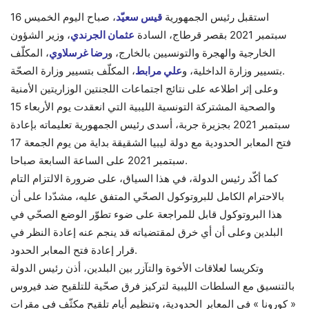
استقبل رئيس الجمهورية
قيس سعيّد
، صباح اليوم الخميس 16
سبتمبر 2021 بقصر قرطاج، السادة
عثمان الجرندي
، وزير الشؤون
الخارجية والهجرة والتونسيين بالخارج، و
رضا غرسلاوي
، المكلّف
، المكلّف بتسيير وزارة الصحّة.
بتسيير وزارة الداخلية، و
علي مرابط
وعلى إثر اطلاعه على نتائج اجتماعات اللجنتين الوزاريتين الأمنية
والصحية المشتركة التونسية الليبية التي انعقدت يوم الأربعاء 15
سبتمبر 2021 بجزيرة جربة، أسدى رئيس الجمهورية تعليماته بإعادة
فتح المعابر الحدودية مع دولة ليبيا الشقيقة بداية من يوم الجمعة 17
سبتمبر 2021 على الساعة السابعة صباحا.
كما أكّد رئيس الدولة، في هذا السياق، على ضرورة الالتزام التام
بالاحترام الكامل للبروتوكول الصحّي المتفق عليه، مشدّدا على أن
هذا البروتوكول قابل للمراجعة على ضوء تطوّر الوضع الصحّي في
البلدين وعلى أن أي خرق لمقتضياته قد ينجم عنه إعادة النظر في
قرار إعادة فتح المعابر الحدود.
وتكريسا لعلاقات الأخوة والتآزر بين البلدين، أذن رئيس الدولة
بالتنسيق مع السلطات الليبية لتركيز فرق صحّية للتلقيح ضد فيروس
« كورونا » في المعابر الحدودية، وتنظيم أيام تلقيح مكثّف في مقرات