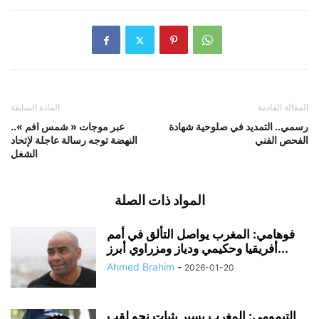
المقالة القادمة
المادة السابقة
رسمي.. التمديد في صلوحية شهادة
عبر موجات « شمس افم »..
الفحص الفني
النهضة توجه رسالة عاجلة لإتحاد
الشغل
المواد ذات الصلة
فوهامي: المغرب يواصل التألق في أمم
أفريقيا وحكيمي ودياز ومزراوي أبرز...
Ahmed Brahim
-
2026-01-20
التيمومي: المغرب يسير بثبات نحو لقب