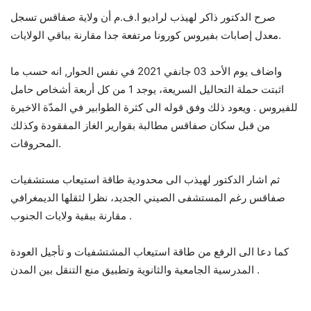
صرح الدكتور ذاكر لهيذب لراديو ا.ف.م أن ولاية صفاقس تسجل
معدل إصابات بفيروس كورونا مرتفعة جدا مقارنة بباقي الولايات.
واضاف يوم الأحد 03 جانفي 2021 في نفس الحوار, انه حسب ما
اثبتت حملة التحاليل السريعة، يوجد 1 من كل أربعة أشخاص حامل
للفيروس . ويعود ذلك وفق قوله الى كثرة الطوابير في المدّة الاخيرة
من قبل سكان صفاقس مطالبة بقوارير الغاز المفقودة وكذلك
المحروقات.
ثم اشار الدكتور لهيذب الى محدودية طاقة استيعاب مستشفيات
صفاقس رغم المستشفى الصيني الجديد، نظرا لثقلها الديمغرافي
مقارنة ببقية ولايات الجنوب .
كما دعا الى الرفع من طاقة استيعاب المشتشفيات و تأجيل العودة
المدرسية الجامعية والثانوية وتطبيق منع التنقل بين المدن .