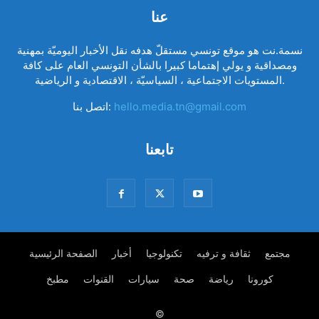
عنا
نسمة.نت هو موقع تونسي مستقلّ هدفه نقل الأخبار اليوميّة بمهنية
ومصداقية و يولي إهتماما كبيرا بالشأن التونسي العام على كافة
المستويات الاجتماعية ، السياسيّة ، الاقتصادية و الرياضية.
hello.media.tn@gmail.com
اتصل بنا:
تابعنا
مجتمع
ثقافة و ترفيه
تكنولوجيا
أخبار
الصفحة الرئيسية
كورونا
رياضة
صحة
سيارات
القنوات
مطبخ
©