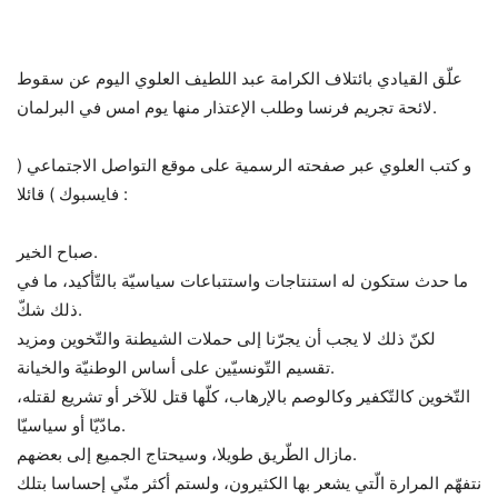
علّق القيادي بائتلاف الكرامة عبد اللطيف العلوي اليوم عن سقوط
لائحة تجريم فرنسا وطلب الإعتذار منها يوم امس في البرلمان.
و كتب العلوي عبر صفحته الرسمية على موقع التواصل الاجتماعي (
فايسبوك ) قائلا :
صباح الخير.
ما حدث ستكون له استنتاجات واستتباعات سياسيّة بالتّأكيد، ما في
ذلك شكّ.
لكنّ ذلك لا يجب أن يجرّنا إلى حملات الشيطنة والتّخوين ومزيد
تقسيم التّونسيّين على أساس الوطنيّة والخيانة.
التّخوين كالتّكفير وكالوصم بالإرهاب، كلّها قتل للآخر أو تشريع لقتله،
مادّيّا أو سياسيّا.
مازال الطّريق طويلا، وسيحتاج الجميع إلى بعضهم.
نتفهّم المرارة الّتي يشعر بها الكثيرون، ولستم أكثر منّي إحساسا بتلك