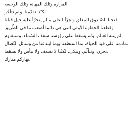
المرارة وتلك المهانة وتلك الوجيعة.
لكنّنا تقدّمنا، ولم نتأخّر.
فتحنا الصّندوق المغلق وتجرّأنا على مالم يتجرّأ عليه جيل قبلنا
وقطعنا الخطوة الأولى التي هي دائما أصعب ما في الطّريق.
لم ينته العالم، ولم يسقط على رؤوسنا سقف السّماء، وسنقاوم
مادمنا على قيد الحياة، بما استطعنا وبما ابتدعنا من وسائل النّضال.
نحزن، ونتألّم، ونبكي، لكنّنا لا نضعف ولا نيأس ولا نسقط.
نهاركم مبارك.