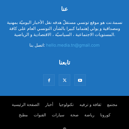
عنا
نسمة.نت هو موقع تونسي مستقلّ هدفه نقل الأخبار اليوميّة بمهنية
ومصداقية و يولي إهتماما كبيرا بالشأن التونسي العام على كافة
المستويات الاجتماعية ، السياسيّة ، الاقتصادية و الرياضية.
hello.media.tn@gmail.com
اتصل بنا:
تابعنا
مجتمع
ثقافة و ترفيه
تكنولوجيا
أخبار
الصفحة الرئيسية
كورونا
رياضة
صحة
سيارات
القنوات
مطبخ
©