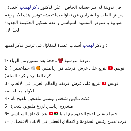
في تدوينة له عبر حسابه الخاص ، عبّر الدكتور
ذاكر لهيذب
أخصائي
امراض القلب و الشرايين عن تفاؤله بما تعيشه تونس هذه الايام رغم
ضبابية و غموض المشهد السياسي و عدم تشكيل الحكومة الجديدة
لحدّ الان.
أسباب عديدة للتفاؤل في تونس نذكر اهمها :
و ذكر
لهيذب
ناجحة بعد سنتين من الوباء.
1- عودة مدرسية
2- تونس
تتربع على عرش افريقيا في رياضتين
جماعيتين (
كرة الطائرة و كرة السلة )
3- تونس
تتربع على عرش افريقيا والعالم العربي في الالعاب
الاولمبية الخاصة .
4- ثلاث ملايين شخص تونسي ملقحين تلقيح تام
5- مشروع رئاسي لزرع مليوني شجرة
6- اجتماع تقني لفتح الحدود مع ليبيا
بعد الاتفاق السياسي
7- قرب تعيين رئيس الحكومة والانطلاق الفعلي في الانقاذ الاقتصادي