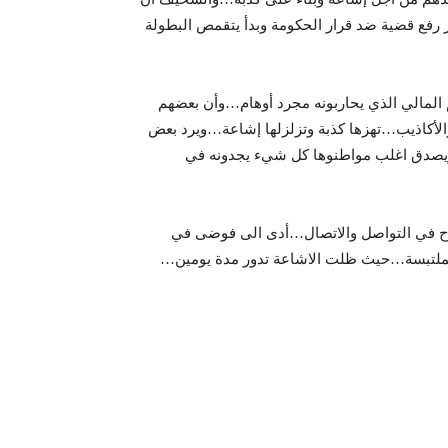
 رفع قضية ضد قرار الحكومة وبدأ يتقمص البطولة
 المالي الذي يحاربونه مجرد أوهام…وأن بعضهم
والأكاذيب…تهزها كذبة وتزلزلها إشاعة…ويرد بعض
…ويصدق اغلب مواطنوها كل شيء يجدونه في
دح في التواصل والاتصال…أدى الى فوضى في
لملتبسة…حيث ظلت الاشاعة تدور مدة يومين…