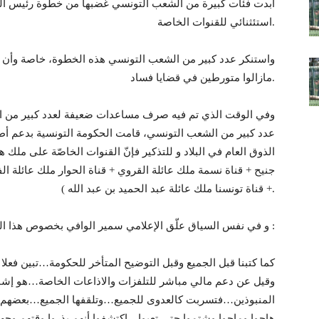
أبدت فئات كبيرة من الشعب التونسي غضبها من خطوة رئيس ا
استئثنائي للقنوات الخاصة.
واستنكر عدد كبير من الشعب التونسي هذه الخطوة، خاصة وأن ا
مازالوا متورطين في قضايا فساد.
وفي الوقت الذي تم فيه صرف مساعدات ضعيفة لعدد كبير من ال
عدد كبير من الشعب التونسي، قامت الحكومة التونسية بدعم أ
الذوق العام في البلاد و للتذكير فإنّ القنوات الخاصّة على ملك
جنيح + قناة نسمة ملك عائلة القروي + قناة الحوار ملك عائلة ال
+ قناة تونسنا ملك عائلة عبد الحميد بن عبد الله ).
و في نفس السياق علّق الإعلامي سمير الوافي بخصوص هذا الموضوع قائلا :
وقيل عن دعم مالي مباشر للتلفزات والاذاعات الخاصة…هو إشا
المنبوذين…فتسربت كالعدوى للجميع…وتلقفها الجميع…بعضهم ع
هاجوا وماجوا وشتموا حتى تعبوا…إكتشفوا أنهم بذروا وقتهم و