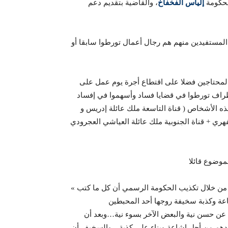
لحكومة
إلياس الفخفاخ
، والقاضية بتقديم دعم
لمستفيدين منهم هم رجال أعمال تورطوا سابقا أو
محتاجين فضلا على اقتطاع أجرة يوم عمل على
طراف تورطوا في قضايا فساد وأسهموا في إفساد
 هذه الأشخاص ( قناة التاسعة ملك عائلة إدريس و
فهري + قناة الجنوبية ملك عائلة العياشي العجرودي
« كما كتبنا قبل الجميع وقبل التوضيح المتأخر للحكومة…تبين فعلا من خلال تكذيب الحكومة الرسمي أن كل ما كتب
عة وكذبة سخيفة روجها أحد المحبطين
ن حسن نية والبعض الآخر بسوء نية…وبعد أن
جهدهم من أجل إشاعة وبناء على كذبة…والسخيف أن