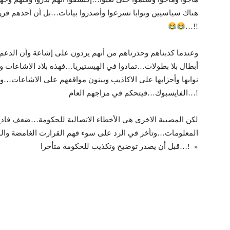
هناك سياسيين ونوابا تسرعوا وأصدروا بيانات…بل أن أحدهم قرر
…!!
وعندما كذبناهم وحذرناهم من أنهم يردون على إشاعة وأن الدعم
أبطال بلا بطولات…تمادوا في الهيستيريا…فهذه بلاد الاشاعات 
نوابها وأحزابها على الاكاذيب ويبنون مواقفهم على الاشاعات
الفايسبوك…فيتحكم في مزاجهم العام…!
لكن المصيبة الاخرى هي الأخطاء الاتصالية للحكومة…ضعف فا
المعلومات…وتأخر في الرد على سوء فهم القرارت الغامضة وا
قبل أن يصدر توضيح وتكذيب للحكومة متأخرا…! »