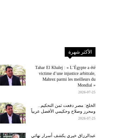
الأكثر شهرة
Tahar El Khalej : « L’Égypte a été
victime d’une injustice arbitrale,
Mahrez parmi les meilleurs du
Mondial »
2026-07-25
الخلج: مصر دفعت ثمن التحكيم..
ومحرز وصلاح وحكيمي الأفضل عربياً
2026-07-25
عبدالرزاق خيري يكشف أسرار نهائي