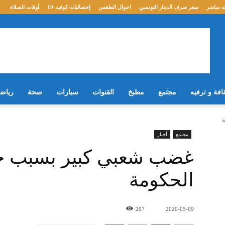
 مباشر
سعر صرف الدينار التونسي
احوال الطقس
إحصائيات كوفيد-19
أوقات الصلاة
افة و ترفيه
مجتمع
مطبخ
القنوات
سيارات
صحة
رياض
مجتمع
أخبار
غضب شعبي كبير بسبب 
الحكومة
207
2020-05-09