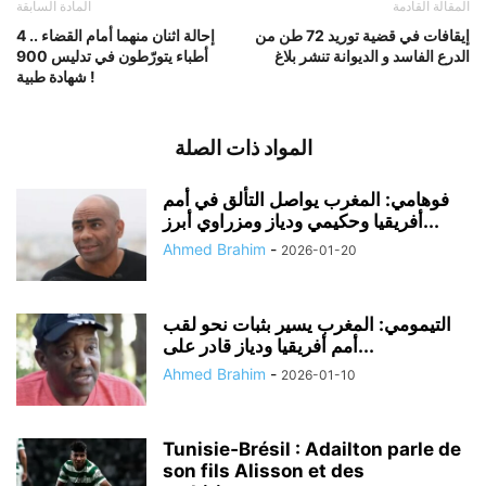
المقالة القادمة
المادة السابقة
إيقافات في قضية توريد 72 طن من
إحالة اثنان منهما أمام القضاء .. 4
الدرع الفاسد و الديوانة تنشر بلاغ
أطباء يتورّطون في تدليس 900
شهادة طبية !
المواد ذات الصلة
فوهامي: المغرب يواصل التألق في أمم
أفريقيا وحكيمي ودياز ومزراوي أبرز...
Ahmed Brahim
-
2026-01-20
التيمومي: المغرب يسير بثبات نحو لقب
أمم أفريقيا ودياز قادر على...
Ahmed Brahim
-
2026-01-10
Tunisie‑Brésil : Adailton parle de
son fils Alisson et des