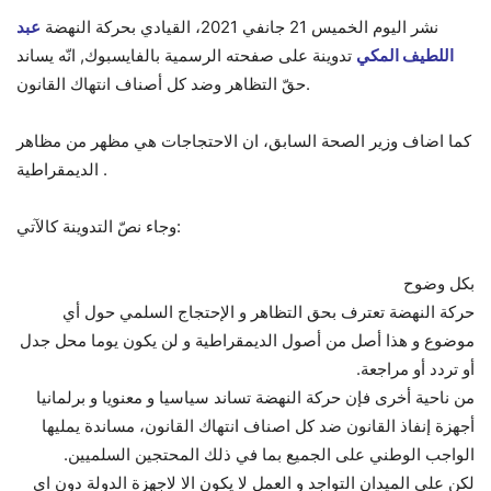
نشر اليوم الخميس 21 جانفي 2021، القيادي بحركة النهضة
عبد
اللطيف المكي
تدوينة على صفحته الرسمية بالفايسبوك, انّه يساند
حقّ التظاهر وضد كل أصناف انتهاك القانون.
كما اضاف وزير الصحة السابق، ان الاحتجاجات هي مظهر من مظاهر
الديمقراطية .
وجاء نصّ التدوينة كالآتي:
بكل وضوح
حركة النهضة تعترف بحق التظاهر و الإحتجاج السلمي حول أي
موضوع و هذا أصل من أصول الديمقراطية و لن يكون يوما محل جدل
أو تردد أو مراجعة.
من ناحية أخرى فإن حركة النهضة تساند سياسيا و معنويا و برلمانيا
أجهزة إنفاذ القانون ضد كل اصناف انتهاك القانون، مساندة يمليها
الواجب الوطني على الجميع بما في ذلك المحتجين السلميين.
لكن على الميدان التواجد و العمل لا يكون الا لاجهزة الدولة دون اي