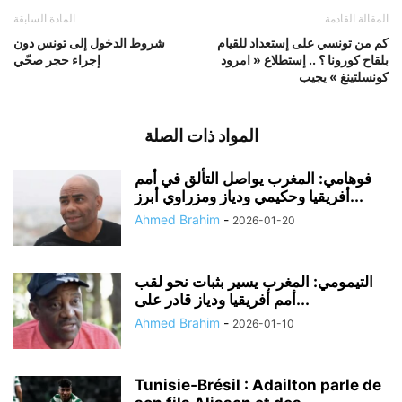
المقالة القادمة
المادة السابقة
كم من تونسي على إستعداد للقيام
شروط الدخول إلى تونس دون
بلقاح كورونا ؟ .. إستطلاع « امرود
إجراء حجر صحّي
كونسلتينغ » يجيب
المواد ذات الصلة
فوهامي: المغرب يواصل التألق في أمم
أفريقيا وحكيمي ودياز ومزراوي أبرز...
Ahmed Brahim
-
2026-01-20
التيمومي: المغرب يسير بثبات نحو لقب
أمم أفريقيا ودياز قادر على...
Ahmed Brahim
-
2026-01-10
Tunisie‑Brésil : Adailton parle de