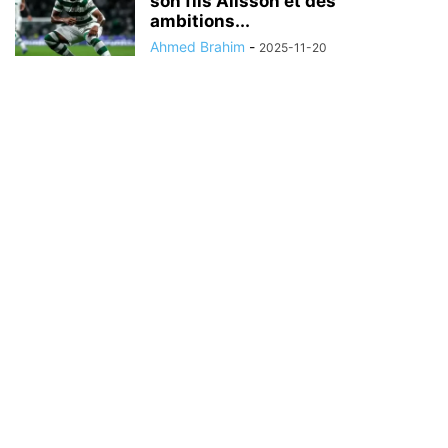
son fils Alisson et des
ambitions...
Ahmed Brahim
-
2025-11-20