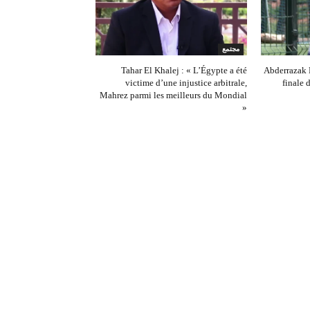
مجتمع
Tahar El Khalej : « L’Égypte a été
Abderrazak K
victime d’une injustice arbitrale,
finale
Mahrez parmi les meilleurs du Mondial
»