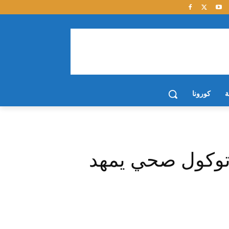
ة
كورونا
روتوكول صحي يمهد