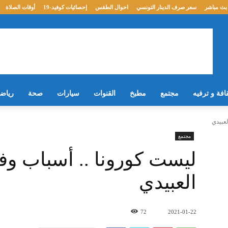
بث مباشر
سعر صرف الدينار التونسي
احوال الطقس
إحصائيات كوفيد-19
أوقات الصلاة
افة و ترفيه
مجتمع
مطبخ
القنوات
سيارات
صحة
رياض
لعبيدي
مجتمع
ليست كورونا .. أسباب وفا
العبيدي
72
2021-01-22