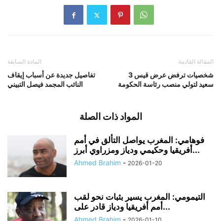
المقالة القادمة
المادة السابقة
3 شخصيات ترفض عرض قيس
تفاصيل جديدة عن أسباب إيقاف
سعيد لتولي منصب رئاسة الحكومة
النائب المجمد فيصل التبيني
المواد ذات الصلة
فوهامي: المغرب يواصل التألق في أمم
أفريقيا وحكيمي ودياز ومزراوي أبرز...
Ahmed Brahim
-
2026-01-20
التيمومي: المغرب يسير بثبات نحو لقب
أمم أفريقيا ودياز قادر على...
Ahmed Brahim
-
2026-01-10