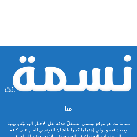
عنا
نسمة.نت هو موقع تونسي مستقلّ هدفه نقل الأخبار اليوميّة بمهنية
ومصداقية و يولي إهتماما كبيرا بالشأن التونسي العام على كافة
المستويات الاجتماعية ، السياسيّة ، الاقتصادية و الرياضية.