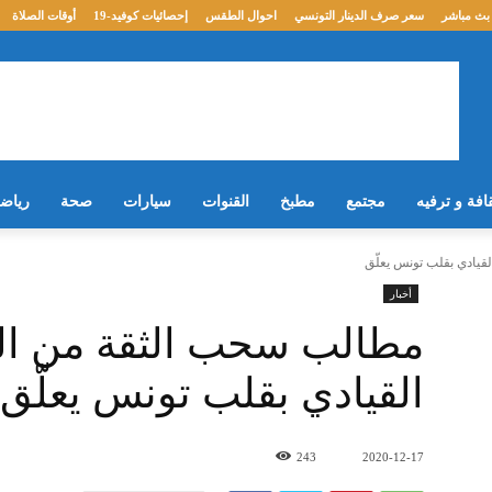
بث مباشر
سعر صرف الدينار التونسي
احوال الطقس
إحصائيات كوفيد-19
أوقات الصلاة
افة و ترفيه
مجتمع
مطبخ
القنوات
سيارات
صحة
رياض
قيادي بقلب تونس يعلّق
أخبار
مطالب سحب الثقة من الرئ
القيادي بقلب تونس يعلّق
243
2020-12-17