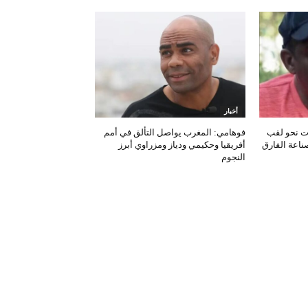
أخبار
ات نحو لقب
فوهامي: المغرب يواصل التألق في أمم
صناعة الفارق
أفريقيا وحكيمي ودياز ومزراوي أبرز
النجوم