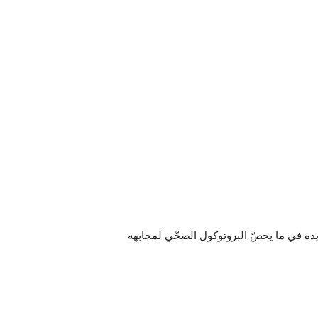
جوان 2021 اجراءات جديدة في ما يخصّ البروتوكول الصحّي لمجابهة