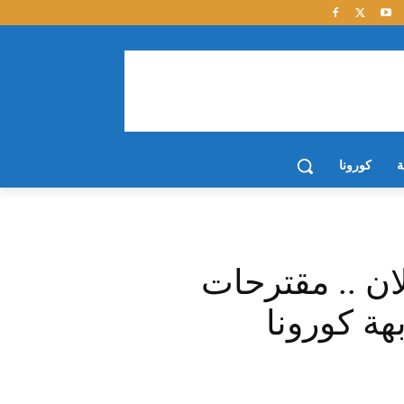
ة
كورونا
ان .. مقترحات
هة كورونا