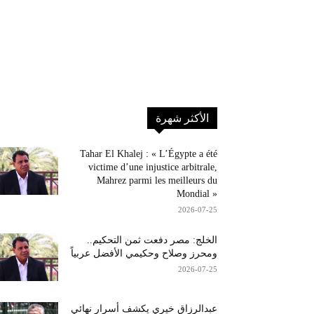
الأكثر شهرة
Tahar El Khalej : « L’Égypte a été
victime d’une injustice arbitrale,
Mahrez parmi les meilleurs du
Mondial »
2026-07-25
الخلج: مصر دفعت ثمن التحكيم..
ومحرز وصلاح وحكيمي الأفضل عربياً
2026-07-25
عبدالرزاق خيري يكشف أسرار نهائي