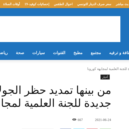
بث مباشر
سعر صرف الدينار التونسي
احوال الطقس
إحصائيات كوفيد-19
أوقات الصلاة
افة و ترفيه
مجتمع
مطبخ
القنوات
سيارات
صحة
رياض
للجنة العلمية لمجابهة كورونا
أخبار
من بينها تمديد حظر الجول
جديدة للجنة العلمية لمجاب
667
2021-06-24