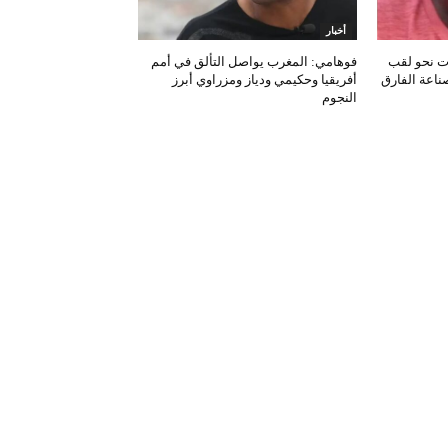
أخبار
ات نحو لقب
فوهامي: المغرب يواصل التألق في أمم
صناعة الفارق
أفريقيا وحكيمي ودياز ومزراوي أبرز
النجوم