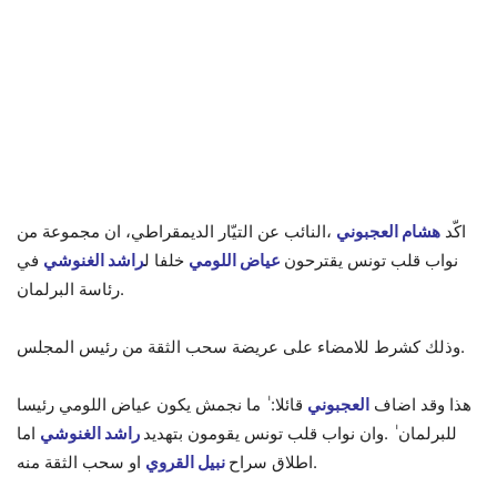
اكّد
هشام العجبوني
،النائب عن التيّار الديمقراطي، ان مجموعة من
نواب قلب تونس يقترحون
عياض اللومي
خلفا ل
راشد الغنوشي
في
رئاسة البرلمان.
وذلك كشرط للامضاء على عريضة سحب الثقة من رئيس المجلس.
هذا وقد اضاف
العجبوني
قائلا: ٰ ما نجمش يكون عياض اللومي رئيسا
للبرلمان ٰ .وان نواب قلب تونس يقومون بتهديد
راشد الغنوشي
اما
او سحب الثقة منه.
اطلاق سراح
نبيل القروي