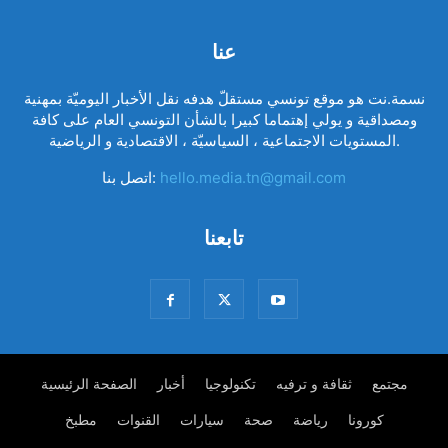
عنا
نسمة.نت هو موقع تونسي مستقلّ هدفه نقل الأخبار اليوميّة بمهنية
ومصداقية و يولي إهتماما كبيرا بالشأن التونسي العام على كافة
المستويات الاجتماعية ، السياسيّة ، الاقتصادية و الرياضية.
hello.media.tn@gmail.com
اتصل بنا:
تابعنا
مجتمع
ثقافة و ترفيه
تكنولوجيا
أخبار
الصفحة الرئيسية
كورونا
رياضة
صحة
سيارات
القنوات
مطبخ