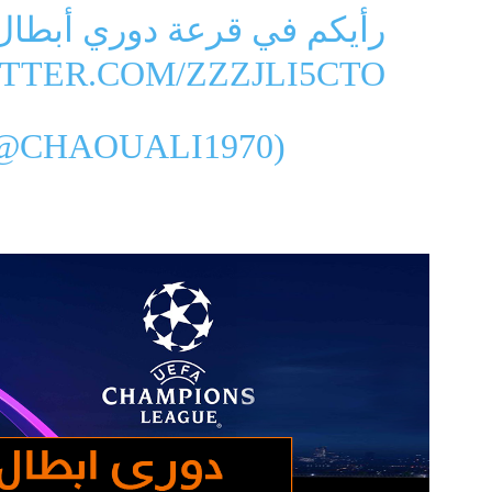
 قرعة دوري أبطال أوروبا ؟
ITTER.COM/ZZZJLI5CTO
𝔩𝔦 (@CHAOUALI1970)