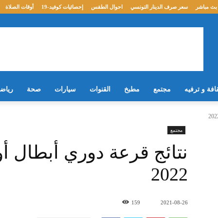
بث مباشر
سعر صرف الدينار التونسي
احوال الطقس
إحصائيات كوفيد-19
أوقات الصلاة
افة و ترفيه
مجتمع
مطبخ
القنوات
سيارات
صحة
رياض
مجتمع
2022
159
2021-08-26