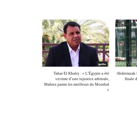
مجتمع
Tahar El Khalej : « L’Égypte a été
Abderrazak K
victime d’une injustice arbitrale,
finale
Mahrez parmi les meilleurs du Mondial
»