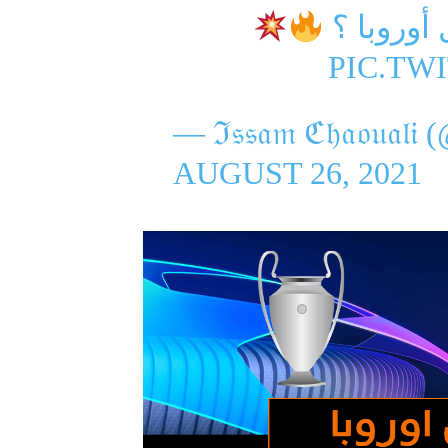
رأيكم في
PIC.TW
— ℑ𝔰𝔰𝔞𝔪 ℭ𝔥𝔞𝔬𝔲
AUGUST 26, 2021