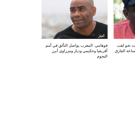
أخبار
ات نحو لقب
فوهامي: المغرب يواصل التألق في أمم
صناعة الفارق
أفريقيا وحكيمي ودياز ومزراوي أبرز
النجوم