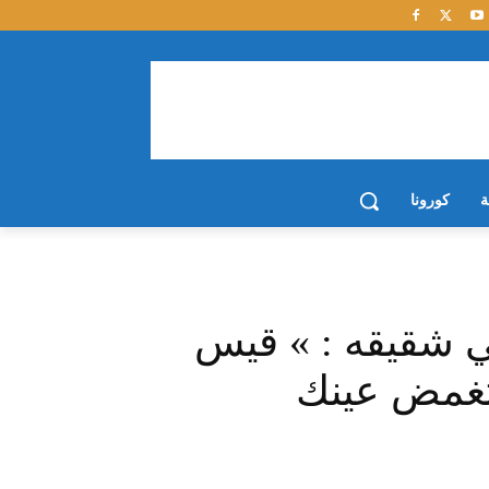
ة
كورونا
 شقيقه : » قيس