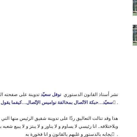
نشر أستاذ القانون الدستوري
نوفل سعيّد
تدوينة على صفحته الرسمية ال
ٰ.
سعيّد…حبكة الاتّصال بمخالفة نواميس الإتّصال…كيفما ي
هذا وقد تتالت التعاليق ردّا على تدوينة شقيق الرئيس منها التي 
وبلاختلافه.. انا رئيسي لا يساوم و لا يناور و لا يبتز و لا يبيع شعبه
يجابه بالدستور و غلبهم بالقانون و انا فخورة به ٰ .