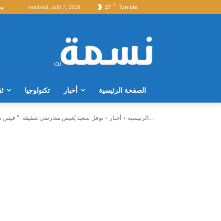
C
Tunisie
27
vendredi, août 7, 2026
بث
الصفحة الرئيسية
أخبار
تكنولوجيا
ثق
نوفل سعيد يُغيض معارضي شقيقه :" قيس سعيد .. موش هيخليك تغمض...
الرئيسية
أخبار