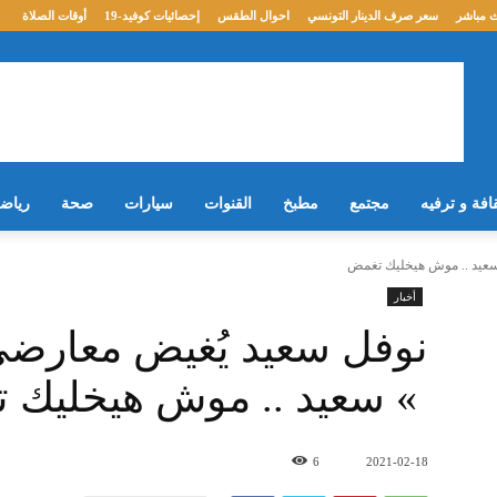
 مباشر
سعر صرف الدينار التونسي
احوال الطقس
إحصائيات كوفيد-19
أوقات الصلاة
افة و ترفيه
مجتمع
مطبخ
القنوات
سيارات
صحة
رياض
أخبار
نوفل سعيد يُغيض معارضي
سعيد .. موش هيخليك تغمض عينك «
6
2021-02-18