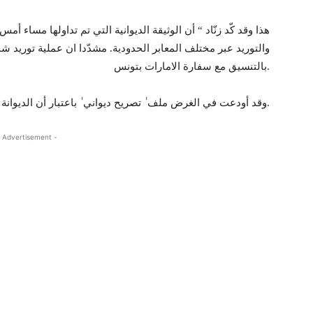
هذا وقد كّد زنّاد “ أن الوثيقة الديوانية التي تم تداولها مساء أ
والتوريد عبر مختلف المعابر الحدودية. مشدّدا ان عملية توريد 
بالتنسيق مع سفارة الامارات بتونس.
وقد أودعت في الغرض ملف ٰ تصريح ديواني ٰ باعتبار أن الديوانة ليست مخولة لمنح تراخيص، حسب تعبيره.
 Advertisement -