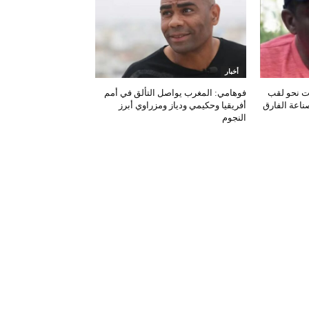
أخبار
ات نحو لقب
فوهامي: المغرب يواصل التألق في أمم
صناعة الفارق
أفريقيا وحكيمي ودياز ومزراوي أبرز
النجوم