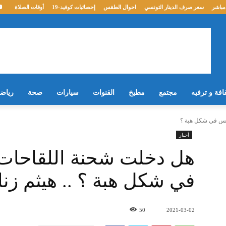
مباشر
سعر صرف الدينار التونسي
احوال الطقس
إحصائيات كوفيد-19
أوقات الصلاة
افة و ترفيه
مجتمع
مطبخ
القنوات
سيارات
صحة
رياض
أخبار
هل دخلت شحنة اللقاحات ا
في شكل هبة ؟ .. هيثم زنا
50
2021-03-02