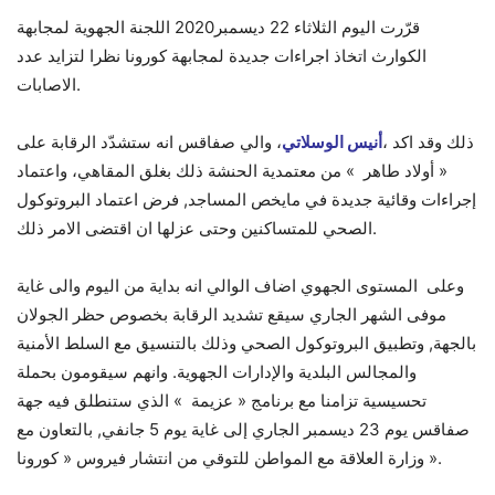
قرّرت اليوم الثلاثاء 22 ديسمبر2020 اللجنة الجهوية لمجابهة
الكوارث اتخاذ اجراءات جديدة لمجابهة كورونا نظرا لتزايد عدد
الاصابات.
ذلك وقد اكد ،
أنيس الوسلاتي
، والي صفاقس انه ستشدّد الرقابة على
« أولاد طاهر » من معتمدية الحنشة ذلك بغلق المقاهي، واعتماد
إجراءات وقائية جديدة في مايخص المساجد, فرض اعتماد البروتوكول
الصحي للمتساكنين وحتى عزلها ان اقتضى الامر ذلك.
وعلى المستوى الجهوي اضاف الوالي انه بداية من اليوم والى غاية
موفى الشهر الجاري سيقع تشديد الرقابة بخصوص حظر الجولان
بالجهة, وتطبيق البروتوكول الصحي وذلك بالتنسيق مع السلط الأمنية
والمجالس البلدية والإدارات الجهوية. وانهم سيقومون بحملة
تحسيسية تزامنا مع برنامج « عزيمة » الذي ستنطلق فيه جهة
صفاقس يوم 23 ديسمبر الجاري إلى غاية يوم 5 جانفي, بالتعاون مع
وزارة العلاقة مع المواطن للتوقي من انتشار فيروس « كورونا ».