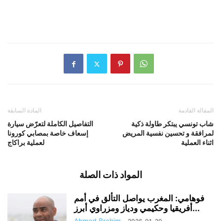
المقالة القادمة
المادة السابقة
شاب تونسي يبتكر طاولة ذكية
التفاصيل الكاملة لتعرّض سيارة
لمرافقة و تحسين نفسية المريض
إسعاف خاصة بمصابي كورونا
اثناء العملية
لعملية براكاج
المواد ذات الصلة
فوهامي: المغرب يواصل التألق في أمم
أفريقيا وحكيمي ودياز ومزراوي أبرز...
Ahmed Brahim
-