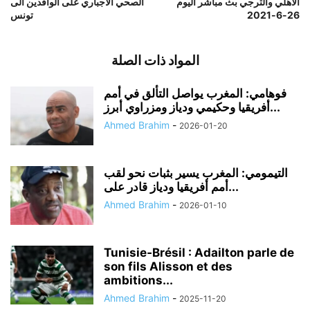
الاهلي والترجي بث مباشر اليوم
الصحي الاجباري على الوافدين الى
26-6-2021
تونس
المواد ذات الصلة
فوهامي: المغرب يواصل التألق في أمم
أفريقيا وحكيمي ودياز ومزراوي أبرز...
Ahmed Brahim
-
2026-01-20
التيمومي: المغرب يسير بثبات نحو لقب
أمم أفريقيا ودياز قادر على...
Ahmed Brahim
-
2026-01-10
Tunisie‑Brésil : Adailton parle de
son fils Alisson et des
ambitions...
Ahmed Brahim
-
2025-11-20