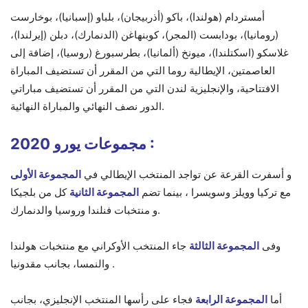
أمستردام (هولندا)، باكو (أذربيجان)، بلباو (إسبانيا)، بوخارست
(رومانيا)، بودابست (المجر)، كوبنهاغن (الدنمارك)، دبلن (إيرلندا)،
غلاسكو (اسكتلندا)، ميونخ (ألمانيا)، بطرسبورغ (روسيا)، إضافة إلى
العاصمتين، الإيطالية روما التي من المقرر أن تستضيف المباراة
الافتتاحية، والإنجليزية لندن التي من المقرر أن تستضيف مباراتي
الدور نصف النهائي والمباراة النهائية.
مجموعات يورو 2020 :
و أسفرت القرعة عن تواجد المنتخب الإيطالي في
المجموعة الأولى
مع تركيا وويلز وسويسرا ، بينما تضم
المجموعة الثانية
كل من بلجيكا
و منتخبات فنلندا وروسيا والدنمارك.
وفى
المجموعة الثالثة
جاء المنتخب الأوكراني مع منتخبات هولندا
والنمسا، بجانب مقدونيا .
أما
المجموعة الرابعة
فجاء على رأسها المنتخب الإنجليزي، بجانب