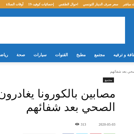
 مباشر
سعر صرف الدينار التونسي
احوال الطقس
إحصائيات كوفيد-19
أوقات الصلاة
افة و ترفيه
مجتمع
مطبخ
القنوات
سيارات
صحة
رياض
مجتمع
الصحي بعد شفائهم
313
2020-05-03