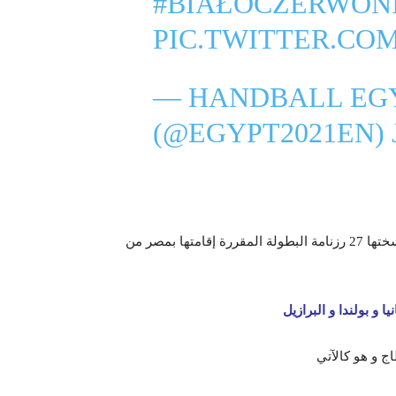
#BIAŁOCZERWON
PIC.TWITTER.CO
— HANDBALL EGY
(@EGYPT2021EN)
و قد حددت اللجنة المنظمة لبطولة العالم لكرة اليد 2021 في نسختها 27 رزنامة البطولة المقررة إقامتها بمصر من
يا و بولندا و البرازيل