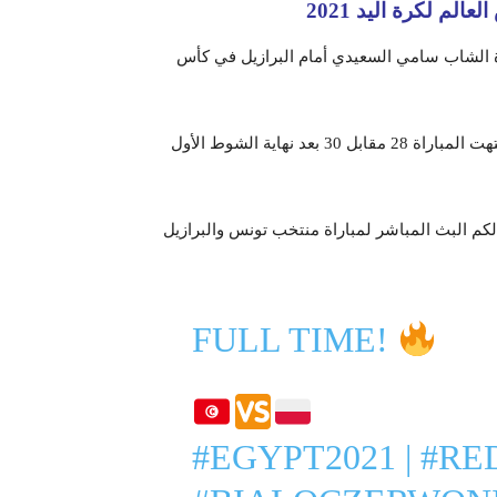
م لكرة اليد 2021
دة الشاب سامي السعيدي أمام البرازيل في كأس
و قد تعرّض منتخب تونس على يد منتخب بولندا للهزيمة حيث إنتهت المباراة 28 مقابل 30 بعد نهاية الشوط الأول
 جانفي 2021 على نقل لكم البث المباشر لمباراة منتخب تونس والبرازيل
FULL TIME!
#EGYPT2021
|
#RE