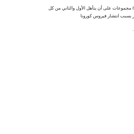
و سيشارك في مونديال مصر لكرة اليد 32 منتخبا موزعين على 8 مجموعات على أن يتأهل الأول والثاني من كل
-