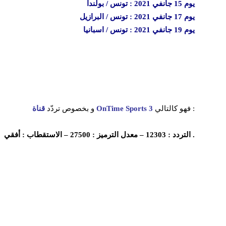
يوم 15 جانفي 2021 : تونس / بولندا
يوم 17 جانفي 2021 : تونس / البرازيل
يوم 19 جانفي 2021 : تونس / اسبانيا
فهو كالتالي :
قناة OnTime Sports 3
و بخصوص تردّد
التردد : 12303 – معدل الترميز : 27500 – الاستقطاب : أفقي .