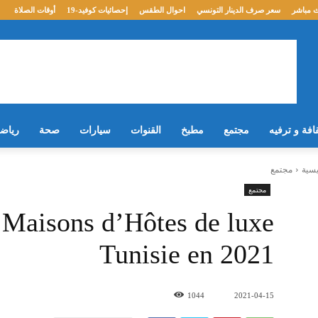
 مباشر
سعر صرف الدينار التونسي
احوال الطقس
إحصائيات كوفيد-19
أوقات الصلاة
افة و ترفيه
مجتمع
مطبخ
القنوات
سيارات
صحة
رياض
يسية
مجتمع
مجتمع
 Maisons d’Hôtes de luxe
Tunisie en 2021
1044
2021-04-15