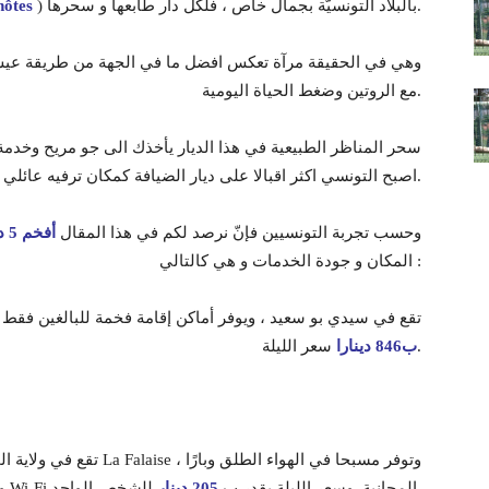
) بالبلاد التونسيّة بجمال خاص ، فلكل دار طابعها و سحرها.
hôtes
وهي في الحقيقة مرآة تعكس افضل ما في الجهة من طريقة عيش
مع الروتين وضغط الحياة اليومية.
سحر المناظر الطبيعية في هذا الديار يأخذك الى جو مريح وخد
اصبح التونسي اكثر اقبالا على ديار الضيافة كمكان ترفيه عائلي.
وحسب تجربة التونسيين فإنّ نرصد لكم في هذا المقال
أفخم 5 ديار ضيافة في تونس
المكان و جودة الخدمات و هي كالتالي :
: تقع في سيدي بو سعيد ، ويوفر أماكن إقامة فخمة للبالغين فق
سعر الليلة.
ب846 دينارا
للشخص الواحد.
وغرفًا مكيفة مع تراس وخدمة Wi-Fi المجانية. وسعر الليلة يقدر ب
205 دينار