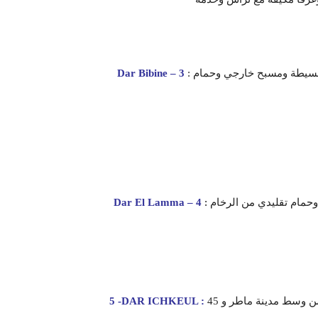
: مكان تواجدها في جربة و هي دار ضيافة هادئة توفر 4 غرف نوم بسيطة ومسبح خارجي وحمام
Dar Bibine – 3
تقع في راس الجبل إقامة أنيقة في فندق أنيق مع مسبح خارجي وحمام تقليدي من الرخام
:
Dar El Lamma – 4
تقع في ماطر, مكان محاط بالطبيعة و هو على بعد دقائق قليلة من وسط مدينة ماطر و 45
5 -DAR ICHKEUL :