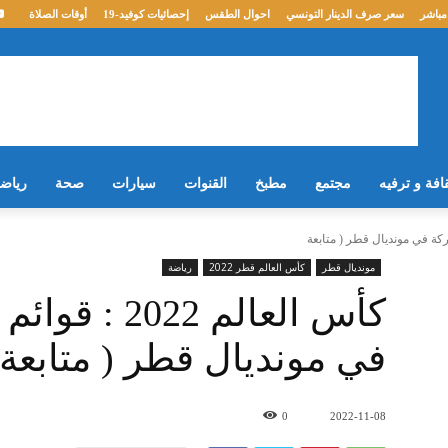
مباشر
سعر صرف الدينار التونسي
احوال الطقس
إحصائيات كوفيد-19
أوقات الصلاة
افة و ترفيه
مجتمع
مطبخ
القنوات
سيارات
صحة
رياض
مونديال قطر
كأس العالم قطر 2022
رياضة
كأس العالم 2
في مونديال قطر ( متابعة 
0
2022-11-08