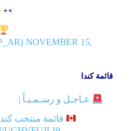
P_AR)
NOVEMBER 15,
قائمة كندا
عـاجـل و رسـمـيـاً |
قائمة منتخب كندا النهائية لكأس العالم
M/UGHVFUJLI9