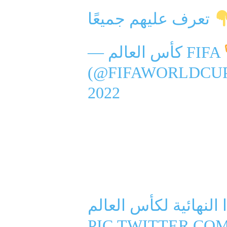
تعرف عليهم جميعًا
— كأس العالم FIFA
(@FIFAWORLDCU
2022
PIC.TWITTER.CO