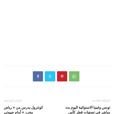
المقالة القادمة
المادة السابقة
تونس وغينيا الاستوائية اليوم بث
كونترول يدرس من « رياض
مباشر في تصفيات قطر كأس
محرز » أمام جيبوتي