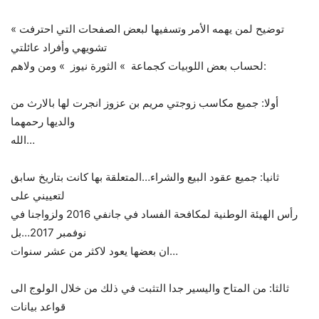
« توضيح لمن يهمه الأمر وتسفيها لبعض الصفحات التي احترفت
تشويهي وأفراد عائلتي
لحساب بعض اللوبيات كجماعة » الثورة نيوز » ومن ولاهم:
أولا: جميع مكاسب زوجتي مريم بن عزوز انجرت لها بالارث من
والديها رحمهما
الله…
ثانيا: جميع عقود البيع والشراء…المتعلقة بها كانت بتاريخ سابق
لتعييني على
رأس الهيئة الوطنية لمكافحة الفساد في جانفي 2016 ولزواجنا في
نوفمبر 2017…بل
ان بعضها يعود لاكثر من عشر سنوات…
ثالثا: من المتاح واليسير جدا التثبت في ذلك من خلال الولوج الى
قواعد بيانات