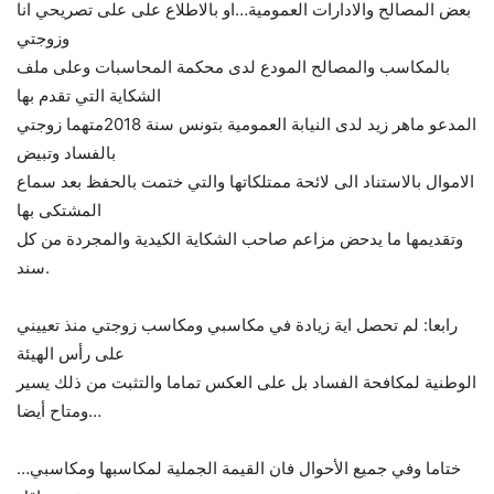
بعض المصالح والادارات العمومية…او بالاطلاع على على تصريحي انا
وزوجتي
بالمكاسب والمصالح المودع لدى محكمة المحاسبات وعلى ملف
الشكاية التي تقدم بها
المدعو ماهر زيد لدى النيابة العمومية بتونس سنة 2018متهما زوجتي
بالفساد وتبيض
الاموال بالاستناد الى لائحة ممتلكاتها والتي ختمت بالحفظ بعد سماع
المشتكى بها
وتقديمها ما يدحض مزاعم صاحب الشكاية الكيدية والمجردة من كل
سند.
رابعا: لم تحصل اية زيادة في مكاسبي ومكاسب زوجتي منذ تعييني
على رأس الهيئة
الوطنية لمكافحة الفساد بل على العكس تماما والتثبت من ذلك يسير
ومتاح أيضا…
…ختاما وفي جميع الأحوال فان القيمة الجملية لمكاسبها ومكاسبي