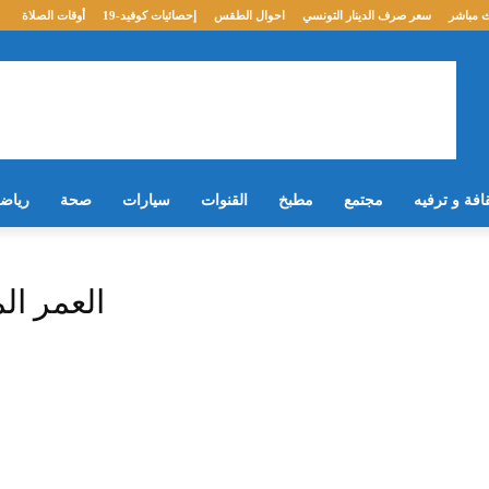
 مباشر
سعر صرف الدينار التونسي
احوال الطقس
إحصائيات كوفيد-19
أوقات الصلاة
افة و ترفيه
مجتمع
مطبخ
القنوات
سيارات
صحة
رياض
العمر ال