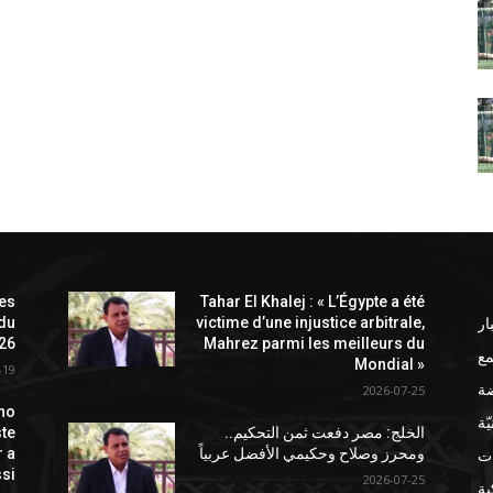
les
Tahar El Khalej : « L’Égypte a été
ار
 du
victime d’une injustice arbitrale,
26
Mahrez parmi les meilleurs du
ع
Mondial »
-19
ضة
2026-07-25
no
ّة
الخلج: مصر دفعت ثمن التحكيم..
ste
ات
ومحرز وصلاح وحكيمي الأفضل عربياً
r a
si
2026-07-25
ة