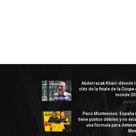
Abderrazak Khairi dévoile 
clés de la finale de la Coupe
monde 20
2026-07
Paco Montesinos: España 
tiene puntos débiles y no exi
una fórmula para detene
Mes