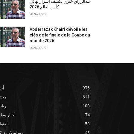
عبدالرزاق خيري يكشف أسرار نهائي
كأس العالم 2026
2026-07-19
Abderrazak Khairi dévoile les
clés de la finale de la Coupe du
monde 2026
2026-07-19
975
أخب
611
مجتم
100
ريا
74
أخبار وطني
50
القنو
43
مسلسلات تركي