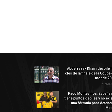
Abderrazak Khairi dévoile 
clés de la finale de la Coupe
monde 20
2026-07
Paco Montesinos: España 
tiene puntos débiles y no exi
una fórmula para detene
Mes