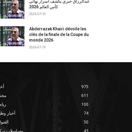
عبدالرزاق خيري يكشف أسرار نهائي
كأس العالم 2026
2026-07-19
Abderrazak Khairi dévoile les
clés de la finale de la Coupe du
monde 2026
2026-07-19
975
أخب
611
مجتم
100
ريا
74
أخبار وطني
50
القنو
43
مسلسلات تركي