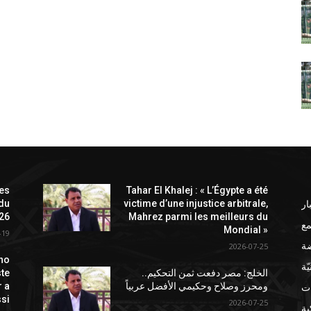
les
Tahar El Khalej : « L’Égypte a été
ار
 du
victime d’une injustice arbitrale,
26
Mahrez parmi les meilleurs du
ع
Mondial »
-19
ضة
2026-07-25
no
ّة
الخلج: مصر دفعت ثمن التحكيم..
ste
ات
ومحرز وصلاح وحكيمي الأفضل عربياً
r a
si
2026-07-25
ة