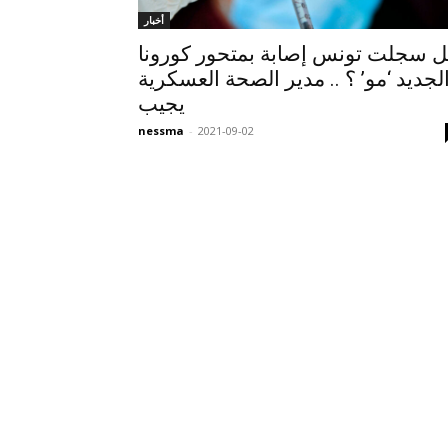
أخبار
 سجلت تونس إصابة بمتحور كورونا
لجديد ‘مو’ ؟ .. مدير الصحة العسكرية
يجيب
nessma
-
2021-09-02