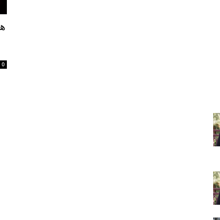
هل
ا
0