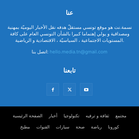
عنا
نسمة.نت هو موقع تونسي مستقلّ هدفه نقل الأخبار اليوميّة بمهنية
ومصداقية و يولي إهتماما كبيرا بالشأن التونسي العام على كافة
المستويات الاجتماعية ، السياسيّة ، الاقتصادية و الرياضية.
hello.media.tn@gmail.com
اتصل بنا:
تابعنا
مجتمع
ثقافة و ترفيه
تكنولوجيا
أخبار
الصفحة الرئيسية
كورونا
رياضة
صحة
سيارات
القنوات
مطبخ