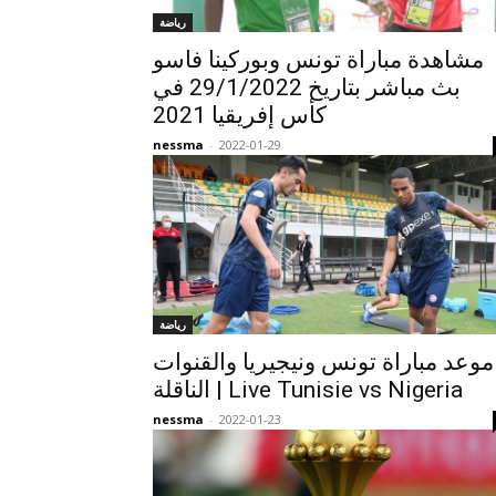
رياضة
مشاهدة مباراة تونس وبوركينا فاسو
بث مباشر بتاريخ 29/1/2022 في
كأس إفريقيا 2021
nessma
-
2022-01-29
رياضة
موعد مباراة تونس ونيجيريا والقنوات
الناقلة | Live Tunisie vs Nigeria
nessma
-
2022-01-23