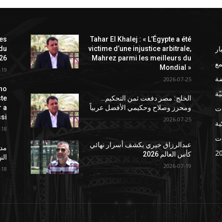
les
Tahar El Khalej : « L’Égypte a été
ار
 du
victime d’une injustice arbitrale,
26
Mahrez parmi les meilleurs du
ع
Mondial »
-19
ضة
2026-07-25
no
ّة
الخلج: مصر دفعت ثمن التحكيم..
ste
ات
ومحرز وصلاح وحكيمي الأفضل عربياً
r a
si
2026-07-25
ة
-18
ت
عبدالرزاق خيري يكشف أسرار نهائي
مدر
كأس العالم 2026
الن
2026-07-19
-18