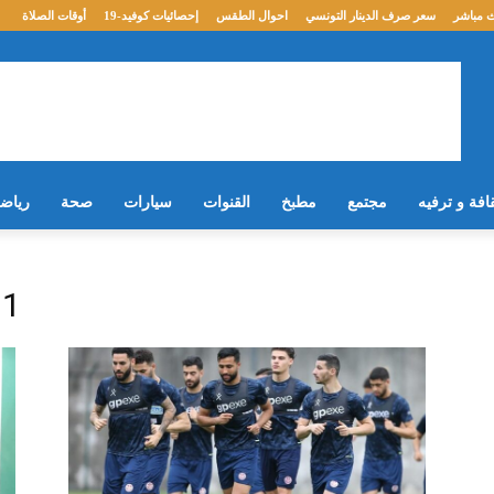
 مباشر
سعر صرف الدينار التونسي
احوال الطقس
إحصائيات كوفيد-19
أوقات الصلاة
افة و ترفيه
مجتمع
مطبخ
القنوات
سيارات
صحة
رياض
21