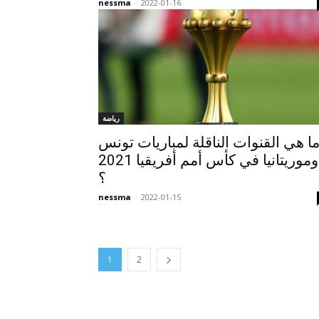
nessma
-
2022-01-16
رياضة
ا هي القنوات الناقلة لمباريات تونس
وموريتانيا في كأس أمم أفريقيا 2021
؟
nessma
-
2022-01-15
1
2