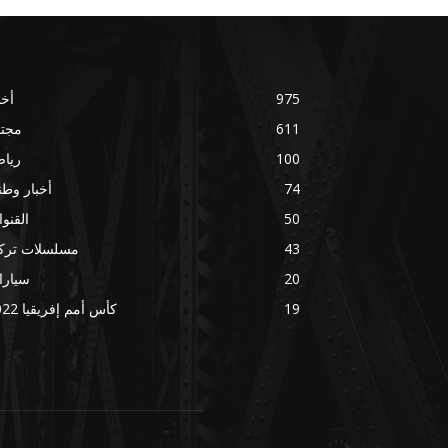
975
أخب
611
مجتم
100
ريا
74
أخبار وطني
50
القنو
43
مسلسلات تركي
20
سيارا
19
كأس أمم إفريقيا 2022