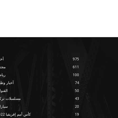
975
أخب
611
مجتم
100
ريا
74
أخبار وطني
50
القنو
43
مسلسلات تركي
20
سيارا
19
كأس أمم إفريقيا 2022