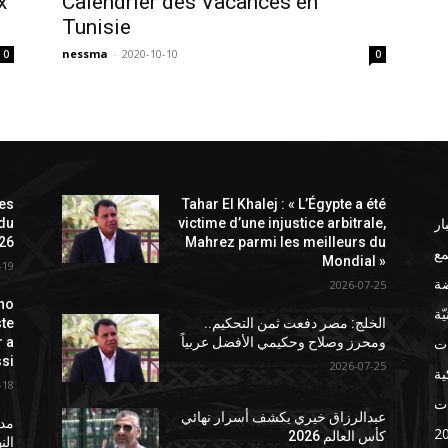
x
Calendrier des Vacances en
Tunisie
nessma
-
2020-10-10
0
0
les
Tahar El Khalej : « L’Égypte a été
ار
 du
victime d’une injustice arbitrale,
26
Mahrez parmi les meilleurs du
ع
Mondial »
-19
ضة
2026-07-25
no
ّة
الخلج: مصر دفعت ثمن التحكيم..
ste
ات
ومحرز وصلاح وحكيمي الأفضل عربياً
r a
si
2026-07-25
ة
-18
ت
عبدالرزاق خيري يكشف أسرار نهائي
مدر
كأس العالم 2026
الن