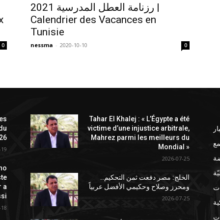
رزنامة العطل المدرسية 2021 |
x
Calendrier des Vacances en
Tunisie
nessma
-
2020-10-10
0
0
les
Tahar El Khalej : « L’Égypte a été
ار
 du
victime d’une injustice arbitrale,
26
Mahrez parmi les meilleurs du
ع
Mondial »
-19
ضة
2026-07-25
no
ّة
الخلج: مصر دفعت ثمن التحكيم..
ste
ات
ومحرز وصلاح وحكيمي الأفضل عربياً
r a
si
2026-07-25
ة
-18
ت