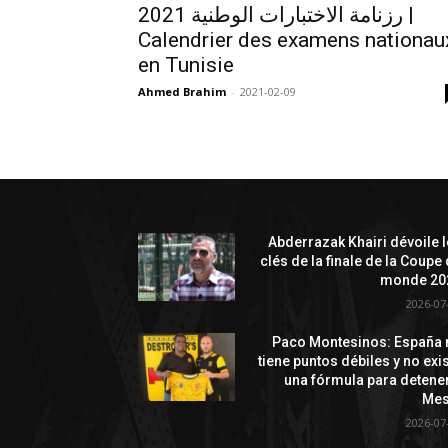
رزنامة الاختبارات الوطنية 2021 |
Calendrier des examens nationau
en Tunisie
Ahmed Brahim
-
2021-02-09
Abderrazak Khairi dévoile 
clés de la finale de la Coupe
monde 20
2026-07
Paco Montesinos: España 
tiene puntos débiles y no exi
una fórmula para detene
Mes
2026-07