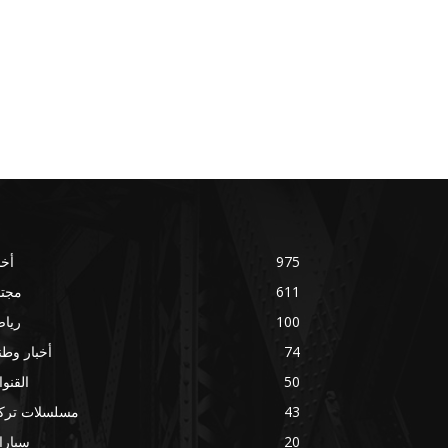
975
أخب
611
مجتم
100
ريا
74
أخبار وطني
50
القنو
43
مسلسلات تركي
20
سيارا