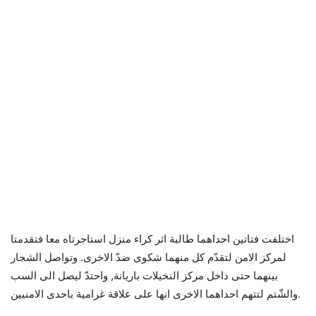
اختلفت فتاتين احداهما طالبة اثر كراء منزل استاجرتاه معا فتقدمتا
لمركز الامن لتقدّم كل منهما شكوى ضدّ الاخرى. وتواصل الشجار
بينهما حتى داخل مركز النخيلات باريانة, واحتدّ ليصل الى السب
والشّتم لتتهم احداهما الاخرى انها على علاقة غرامية باحدى الامنيين.